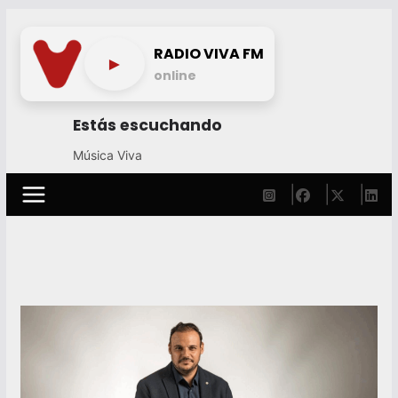
Skip
to
RADIO VIVA FM
►
content
online
Estás escuchando
Música Viva