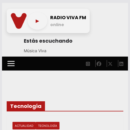
Skip
to
RADIO VIVA FM
►
content
online
Estás escuchando
Música Viva
Tecnología
ACTUALIDAD
TECNOLOGÍA