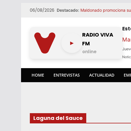
Skip
06/08/2026
Destacado:
Maldonado promociona su o
to
agosto
content
El karateca fernandino Ju
Guadalajara que lo acerca
Es
Playa Mansa homenajeará a
RADIO VIVA
Ma
Olmedo
►
FM
Exportaciones uruguayas c
Juev
los US$ 1.200 millones
online
Informe especial: Gorlero 
Notic
comerciantes reclaman c
HOME
ENTREVISTAS
ACTUALIDAD
EM
Laguna del Sauce