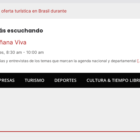
ferta turística en Brasil durante
an Macedo logra oro histórico en
 al sueño del podio mundial
tás escuchando
 Ricardo Espalter y Alberto
ñana Viva
recieron 4% en julio y superaron
es, 8:30 am
-
10:00 am
recuperó movimiento en julio, pero
ias y entrevistas de los temas que marcan la agenda nacional y departamental
[
ambios
PRESAS
TURISMO
DEPORTES
CULTURA & TIEMPO LIBR