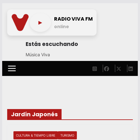
Skip
to
RADIO VIVA FM
►
content
online
Estás escuchando
Música Viva
Jardín Japonés
CULTURA & TIEMPO LIBRE
TURISMO