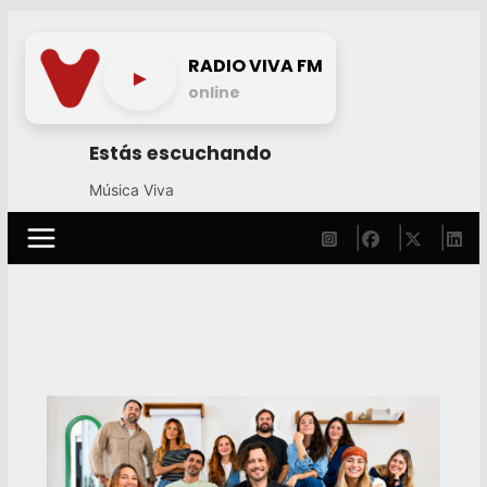
Skip
to
RADIO VIVA FM
►
content
online
Estás escuchando
Música Viva