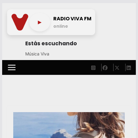
Skip
to
RADIO VIVA FM
►
content
online
Estás escuchando
Música Viva