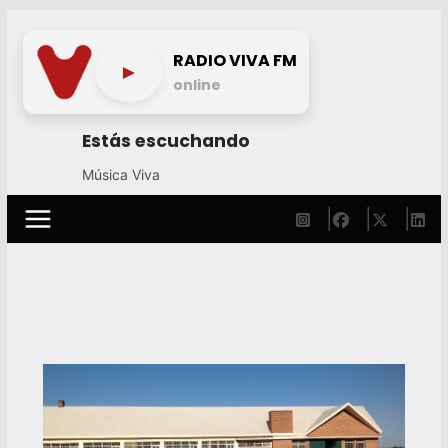
Skip
to
RADIO VIVA FM
►
content
online
Estás escuchando
Música Viva