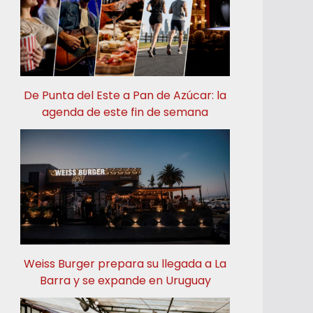
De Punta del Este a Pan de Azúcar: la
agenda de este fin de semana
Weiss Burger prepara su llegada a La
Barra y se expande en Uruguay