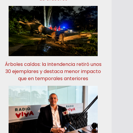
Árboles caídos: la Intendencia retiró unos
30 ejemplares y destaca menor impacto
que en temporales anteriores