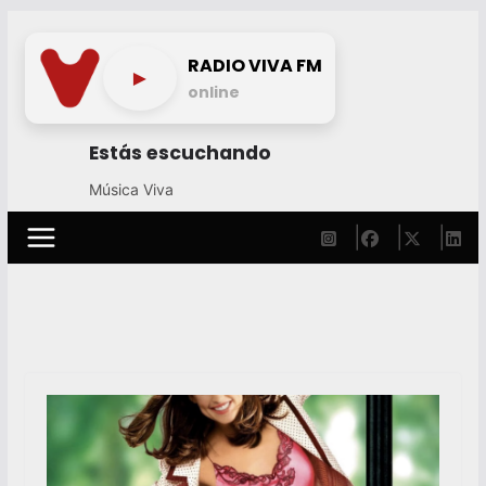
Skip
to
RADIO VIVA FM
►
content
online
Estás escuchando
Música Viva