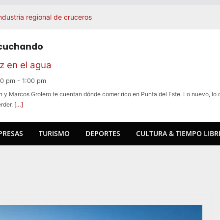
industria regional de cruceros
y prepara una celebración
a llevando la gastronomía
scuchando
 Madrid, Cannes y Nueva York.
e Azúcar: la agenda de este fin de
 en el agua
legada a La Barra y se expande en
00 pm
-
1:00 pm
n y Marcos Grolero te cuentan dónde comer rico en Punta del Este. Lo nuevo, lo c
mo mercado clave para el turismo
erder.
[…]
PRESAS
TURISMO
DEPORTES
CULTURA & TIEMPO LIBR