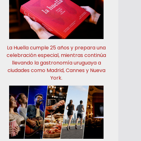
La Huella cumple 25 años y prepara una
celebración especial, mientras continúa
llevando la gastronomía uruguaya a
ciudades como Madrid, Cannes y Nueva
York.