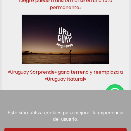
Alegre puede transformarse en una ruta
permanente»
«Uruguay Sorprende» gana terreno y reemplaza a
«Uruguay Natural»