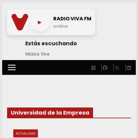
Skip
to
RADIO VIVA FM
►
content
online
Estás escuchando
Música Viva
Universidad de la Empresa
ACTUALIDAD