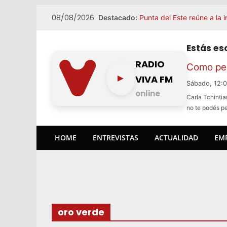
Skip
08/08/2026
Destacado:
Punta del Este reúne a la 
to
La Huella cumple 25 años 
content
especial, mientras continú
Estás e
uruguaya a ciudades como
De Punta del Este a Pan d
RADIO
Como pez
semana
►
VIVA FM
Weiss Burger prepara su l
Sábado, 12:
Uruguay
online
Carla Tchintia
São Paulo se consolida co
no te podés p
uruguayo
HOME
ENTREVISTAS
ACTUALIDAD
EM
oro verde