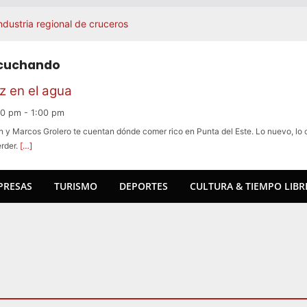
industria regional de cruceros
y prepara una celebración
a llevando la gastronomía
scuchando
 Madrid, Cannes y Nueva York.
e Azúcar: la agenda de este fin de
 en el agua
legada a La Barra y se expande en
00 pm
-
1:00 pm
n y Marcos Grolero te cuentan dónde comer rico en Punta del Este. Lo nuevo, lo c
mo mercado clave para el turismo
erder.
[…]
PRESAS
TURISMO
DEPORTES
CULTURA & TIEMPO LIBR