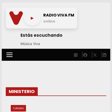
Skip
to
RADIO VIVA FM
►
content
online
Estás escuchando
Música Viva
MINISTERIO
TURISMO