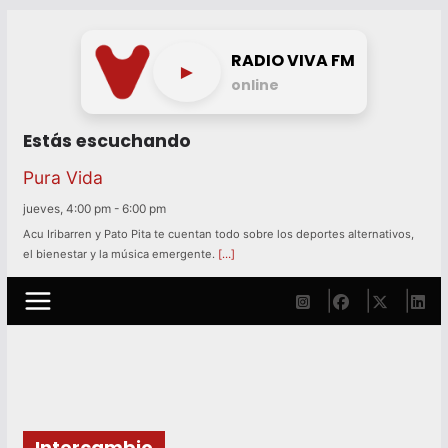
Skip
to
RADIO VIVA FM
►
content
online
Estás escuchando
Pura Vida
jueves, 4:00 pm
-
6:00 pm
Acu Iribarren y Pato Pita te cuentan todo sobre los deportes alternativos,
el bienestar y la música emergente.
[…]
Intercambio