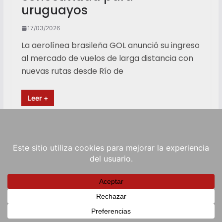
uruguayos
17/03/2026
La aerolínea brasileña GOL anunció su ingreso
al mercado de vuelos de larga distancia con
nuevas rutas desde Río de
Leer +
Copyright © 2026
RadioViva FM
. Powered by
ColorMag
and
WordPress
.