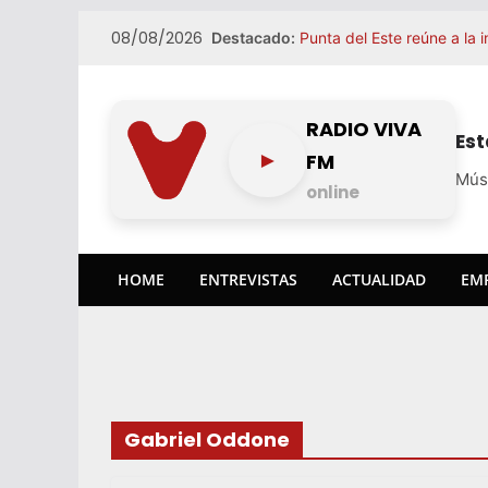
Skip
08/08/2026
Destacado:
Punta del Este reúne a la 
to
La Huella cumple 25 años 
content
especial, mientras continú
uruguaya a ciudades como
De Punta del Este a Pan d
RADIO VIVA
Es
semana
►
FM
Weiss Burger prepara su l
Mús
Uruguay
online
São Paulo se consolida co
uruguayo
HOME
ENTREVISTAS
ACTUALIDAD
EM
Gabriel Oddone