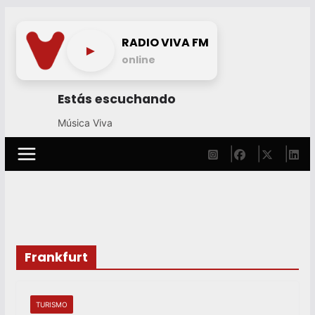
Skip
to
RADIO VIVA FM
►
content
online
Estás escuchando
Música Viva
Frankfurt
TURISMO