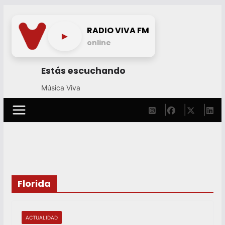
Skip
to
RADIO VIVA FM
►
content
online
Estás escuchando
Música Viva
Florida
ACTUALIDAD