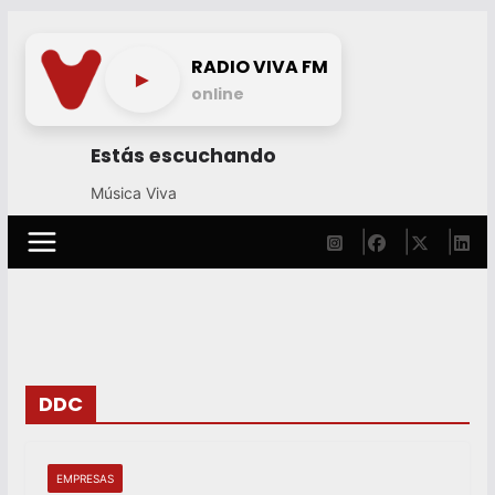
Skip
to
RADIO VIVA FM
►
content
online
Estás escuchando
Música Viva
DDC
EMPRESAS