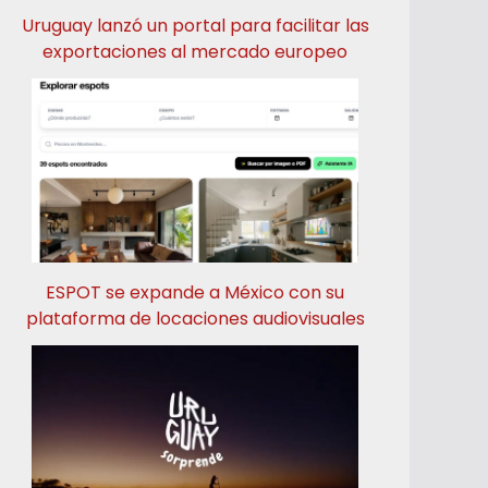
Uruguay lanzó un portal para facilitar las
exportaciones al mercado europeo
ESPOT se expande a México con su
plataforma de locaciones audiovisuales