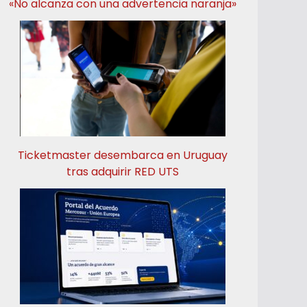
«No alcanza con una advertencia naranja»
Ticketmaster desembarca en Uruguay
tras adquirir RED UTS