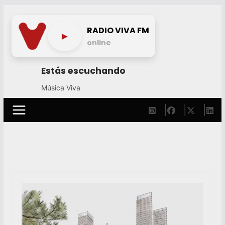
Skip
to
RADIO VIVA FM
►
content
online
Estás escuchando
Música Viva