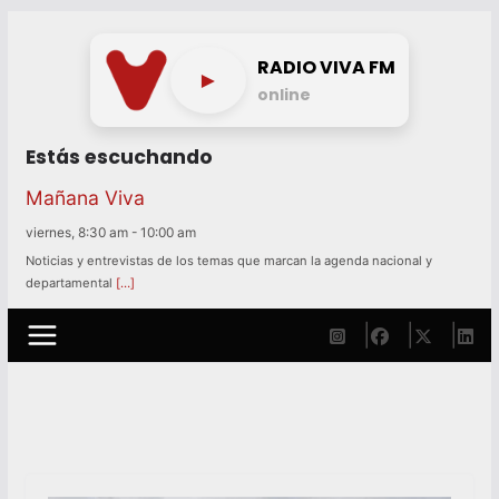
Skip
to
RADIO VIVA FM
►
content
online
Estás escuchando
Mañana Viva
viernes, 8:30 am
-
10:00 am
Noticias y entrevistas de los temas que marcan la agenda nacional y
departamental
[…]