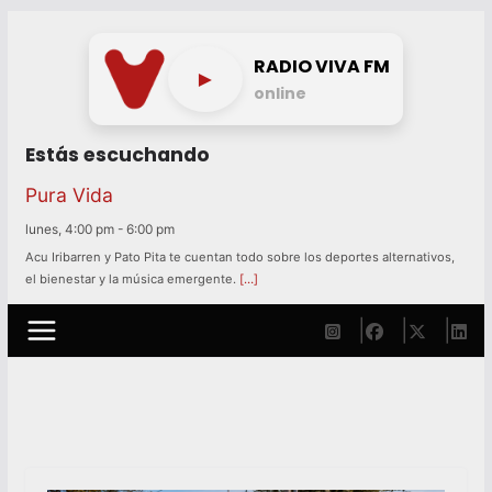
Skip
to
RADIO VIVA FM
►
content
online
Estás escuchando
Pura Vida
lunes, 4:00 pm
-
6:00 pm
Acu Iribarren y Pato Pita te cuentan todo sobre los deportes alternativos,
el bienestar y la música emergente.
[…]