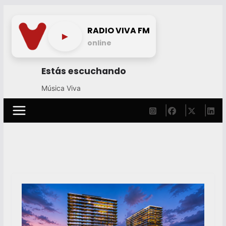
Skip
to
RADIO VIVA FM
►
content
online
Estás escuchando
Música Viva