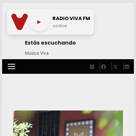
Skip
to
RADIO VIVA FM
►
content
online
Estás escuchando
Música Viva