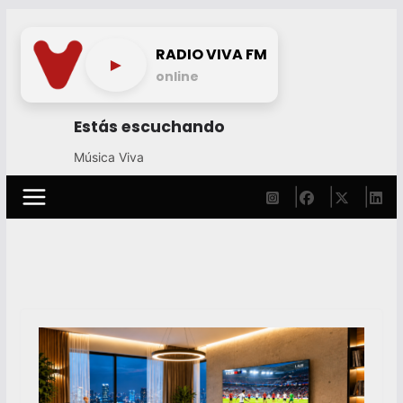
Skip
to
RADIO VIVA FM
►
content
online
Estás escuchando
Música Viva