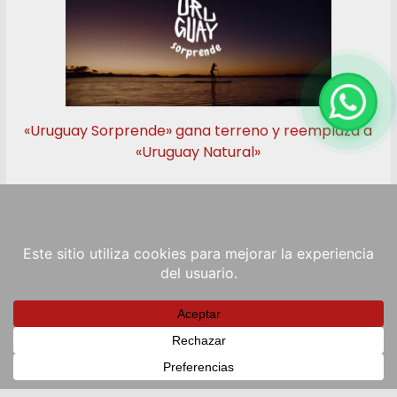
«Uruguay Sorprende» gana terreno y reemplaza a
«Uruguay Natural»
Copyright © 2026
RadioViva FM
. Powered by
ColorMag
and
WordPress
.