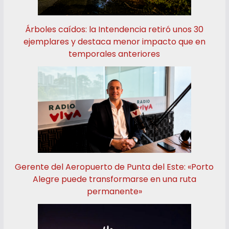
Árboles caídos: la Intendencia retiró unos 30
ejemplares y destaca menor impacto que en
temporales anteriores
Gerente del Aeropuerto de Punta del Este: «Porto
Alegre puede transformarse en una ruta
permanente»