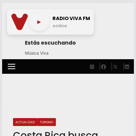
Skip
to
RADIO VIVA FM
►
content
online
Estás escuchando
Música Viva
ACTUALIDAD
TURISMO
Costa Rica busca