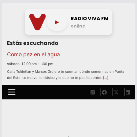
Skip
to
RADIO VIVA FM
►
content
online
Estás escuchando
Como pez en el agua
sábado, 12:00 pm
-
1:00 pm
Carla Tchintian y Marcos Grolero te cuentan dónde comer rico en Punta
del Este. Lo nuevo, lo clásico y lo que no te podés perder.
[…]