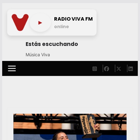
Skip
to
RADIO VIVA FM
►
content
online
Estás escuchando
Música Viva