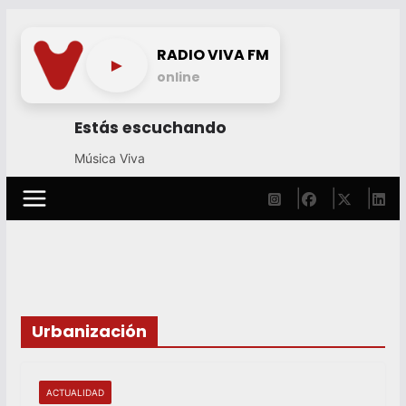
Skip
to
RADIO VIVA FM
►
content
online
Estás escuchando
Música Viva
Urbanización
ACTUALIDAD