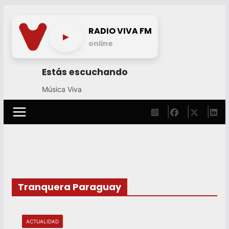
Skip
to
RADIO VIVA FM
►
content
online
Estás escuchando
Música Viva
Tranquera Paraguay
ACTUALIDAD