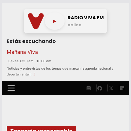
Skip
to
RADIO VIVA FM
►
content
online
Estás escuchando
Mañana Viva
Jueves, 8:30 am
-
10:00 am
Noticias y entrevistas de los temas que marcan la agenda nacional y
departamental
[…]
Tenencia responsable