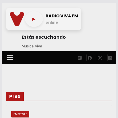
Skip
to
RADIO VIVA FM
►
content
online
Estás escuchando
Música Viva
Prex
EMPRESAS