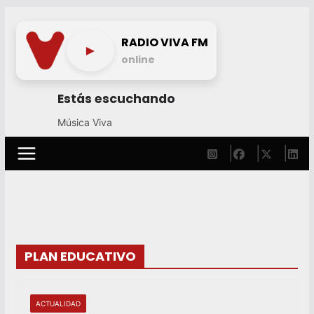
Skip
to
RADIO VIVA FM
►
content
online
Estás escuchando
Música Viva
PLAN EDUCATIVO
ACTUALIDAD