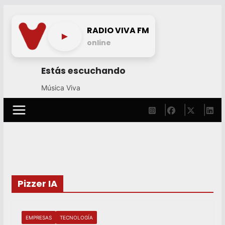
Skip
to
RADIO VIVA FM
►
content
online
Estás escuchando
Música Viva
Pizzer IA
EMPRESAS
TECNOLOGÍA