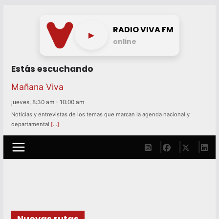
Skip
to
RADIO VIVA FM
►
content
online
Estás escuchando
Mañana Viva
jueves, 8:30 am
-
10:00 am
Noticias y entrevistas de los temas que marcan la agenda nacional y
departamental
[…]
Nuevas rutas