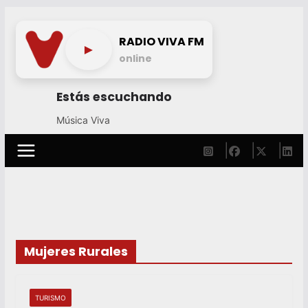
Skip
to
RADIO VIVA FM
►
content
online
Estás escuchando
Música Viva
Mujeres Rurales
TURISMO