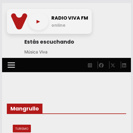
Skip
to
RADIO VIVA FM
►
content
online
Estás escuchando
Música Viva
Mangrullo
TURISMO