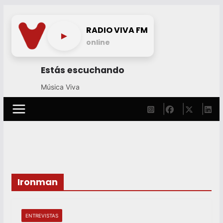
Skip
to
RADIO VIVA FM
►
content
online
Estás escuchando
Música Viva
Ironman
ENTREVISTAS