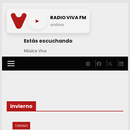
Skip
to
RADIO VIVA FM
►
content
online
Estás escuchando
Música Viva
invierno
TURISMO