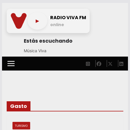
Skip
to
RADIO VIVA FM
►
content
online
Estás escuchando
Música Viva
Gasto
TURISMO