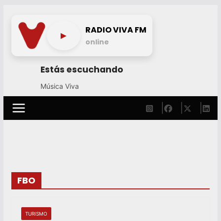
Skip
to
RADIO VIVA FM
►
content
online
Estás escuchando
Música Viva
FBO
TURISMO