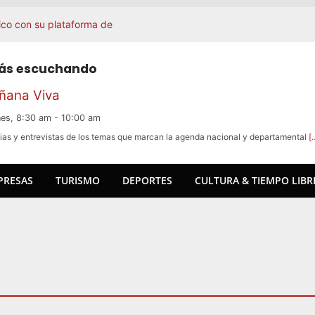
co con su plataforma de
 Punta del Este: «Porto Alegre
na ruta permanente»
tás escuchando
advirtió sobre un posible temporal
ñana Viva
lcanza con una advertencia
nes, 8:30 am
-
10:00 am
en Uruguay tras adquirir RED UTS
a facilitar las exportaciones al
ias y entrevistas de los temas que marcan la agenda nacional y departamental
[
PRESAS
TURISMO
DEPORTES
CULTURA & TIEMPO LIBR