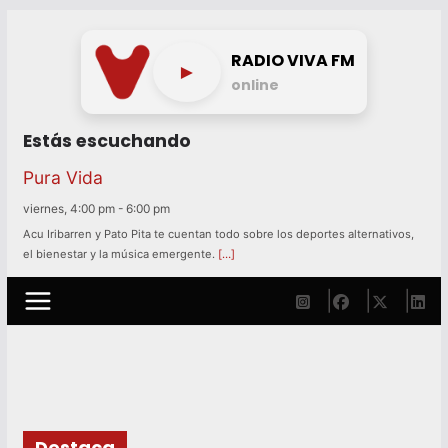
Skip
to
RADIO VIVA FM
►
content
online
Estás escuchando
Pura Vida
viernes, 4:00 pm
-
6:00 pm
Acu Iribarren y Pato Pita te cuentan todo sobre los deportes alternativos,
el bienestar y la música emergente.
[…]
Destaca