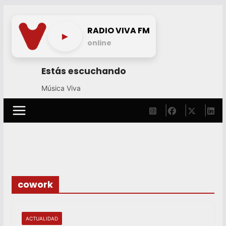
Skip
to
RADIO VIVA FM
►
content
online
Estás escuchando
Música Viva
cowork
ACTUALIDAD