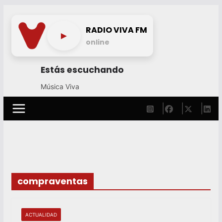
Skip
to
RADIO VIVA FM
►
content
online
Estás escuchando
Música Viva
compraventas
ACTUALIDAD