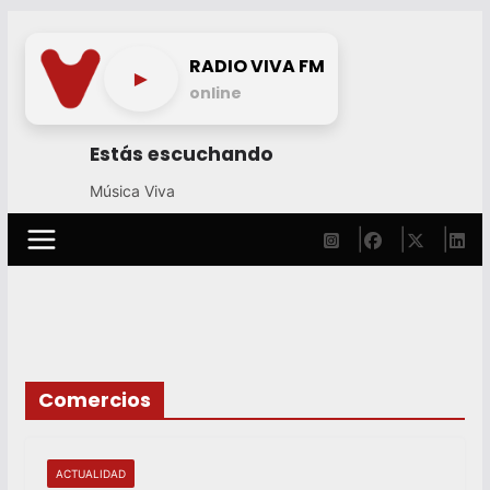
Skip
to
RADIO VIVA FM
►
content
online
Estás escuchando
Música Viva
Comercios
ACTUALIDAD