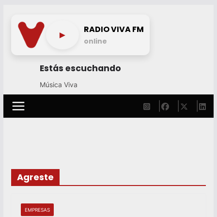
Skip
to
RADIO VIVA FM
►
content
online
Estás escuchando
Música Viva
Agreste
EMPRESAS